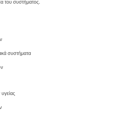
ία του συστήματος.
ν
ακά συστήματα
ών
 υγείας
ν