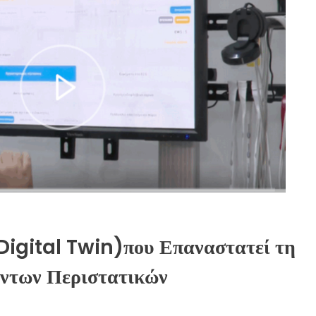
Digital Twin)που Επαναστατεί τη
όντων Περιστατικών