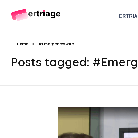
ERTRI
The world's first device-based AI triage system
The #1 AI Triage system for Emergency Rooms
Home
»
#EmergencyCare
Posts tagged: #Emer