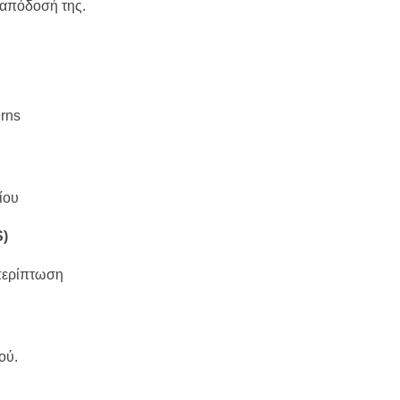
 απόδοσή της.
rns
ίου
S)
περίπτωση
ού.