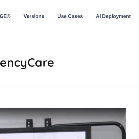
AGE®
Versions
Use Cases
AI Deployment
gencyCare