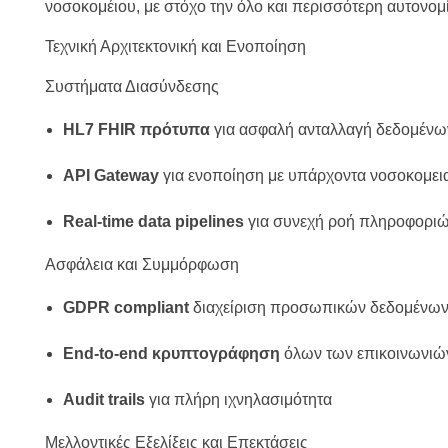
νοσοκομέιου, με στόχο την όλο και περισσότερη αυτονομ
Τεχνική Αρχιτεκτονική και Ενοποίηση
Συστήματα Διασύνδεσης
HL7 FHIR πρότυπα
για ασφαλή ανταλλαγή δεδομένω
API Gateway
για ενοποίηση με υπάρχοντα νοσοκομει
Real-time data pipelines
για συνεχή ροή πληροφορι
Ασφάλεια και Συμμόρφωση
GDPR compliant
διαχείριση προσωπικών δεδομένων
End-to-end κρυπτογράφηση
όλων των επικοινωνιώ
Audit trails
για πλήρη ιχνηλασιμότητα
Μελλοντικές Εξελίξεις και Επεκτάσεις