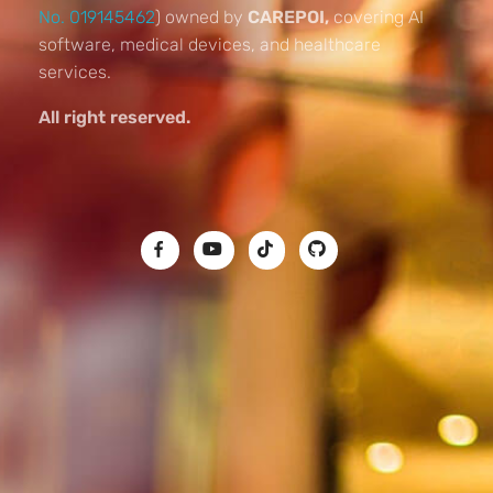
No. 019145462
) owned by
CAREPOI,
covering AI
software, medical devices, and healthcare
services.
All right reserved.