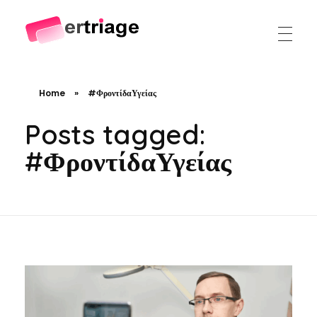
The world's first device-based AI triage system
The #1 AI Triage system for Emergency Rooms
Home
»
#ΦροντίδαΥγείας
Posts tagged:
#ΦροντίδαΥγείας