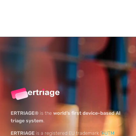
ERTRIAGE®
is the
world’s first device-based AI
triage system
.
ERTRIAGE
is a registered EU trademark (
EUTM