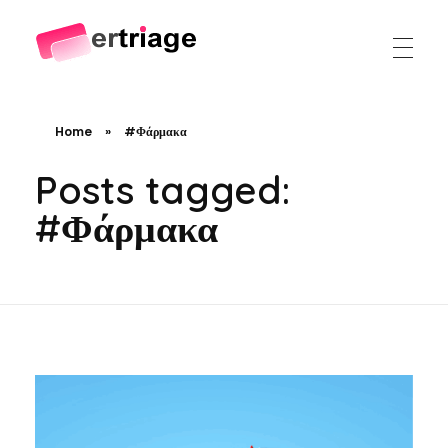
The world's first device-based AI triage system
The #1 AI Triage system for Emergency Rooms
Home
»
#Φάρμακα
Posts tagged:
#Φάρμακα