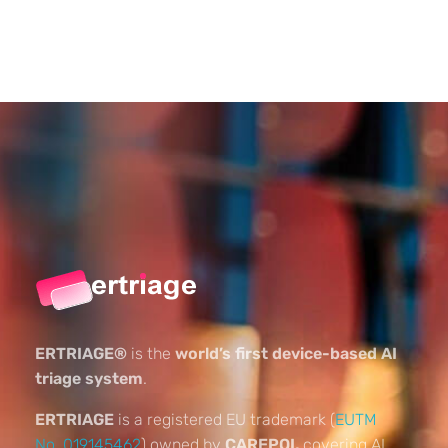
ERTRIAGE®
is the
world’s first device-based AI
triage system
.
ERTRIAGE
is a registered EU trademark (
EUTM
No. 019145462
) owned by
CAREPOI,
covering AI