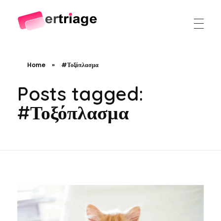
The world's first device-based AI triage system
The #1 AI Triage system for Emergency Rooms
Home
»
#Τοξόπλασμα
Posts tagged:
#Τοξόπλασμα