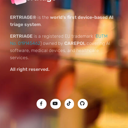
ERTRIAGE®
is the
world’s first device-based AI
triage system
.
ERTRIAGE
is a registered EU trademark (
EUTM
No. 019145462
) owned by
CAREPOI,
covering AI
software, medical devices, and healthcare
services.
All right reserved.