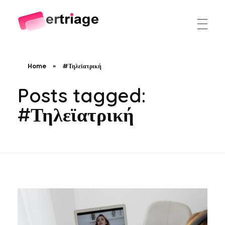
The world's first device-based AI triage system
The #1 AI Triage system for Emergency Rooms
Home
»
#Τηλεϊατρική
Posts tagged:
#Τηλεϊατρική