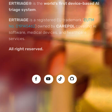
ERTRIAGE®
is the
world’s first device-based AI
triage system
.
ERTRIAGE
is a registered EU trademark (
EUTM
No. 019145462
) owned by
CAREPOI,
covering AI
software, medical devices, and healthcare
services.
All right reserved.