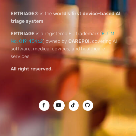
ERTRIAGE®
is the
world’s first device-based AI
triage system
.
ERTRIAGE
is a registered EU trademark (
EUTM
No. 019145462
) owned by
CAREPOI,
covering AI
software, medical devices, and healthcare
services.
All right reserved.