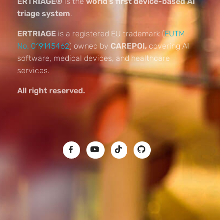
ERTRIAGE®
is the
world’s first device-based AI
triage system
.
ERTRIAGE
is a registered EU trademark (
EUTM
No. 019145462
) owned by
CAREPOI,
covering AI
software, medical devices, and healthcare
services.
All right reserved.