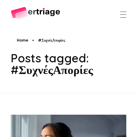
The world's first device-based AI triage system
The #1 AI Triage system for Emergency Rooms
Home
»
#ΣυχνέςΑπορίες
Posts tagged:
#ΣυχνέςΑπορίες