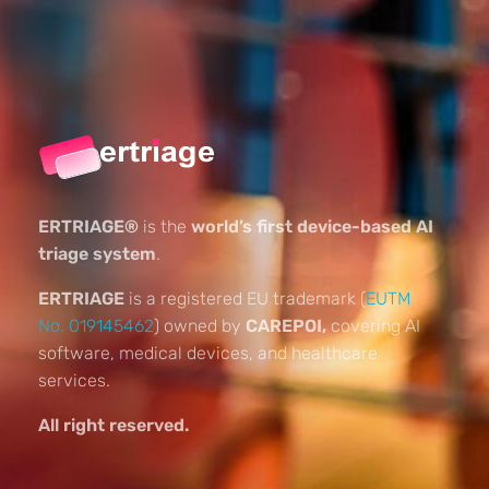
ERTRIAGE®
is the
world’s first device-based AI
triage system
.
ERTRIAGE
is a registered EU trademark (
EUTM
No. 019145462
) owned by
CAREPOI,
covering AI
software, medical devices, and healthcare
services.
All right reserved.