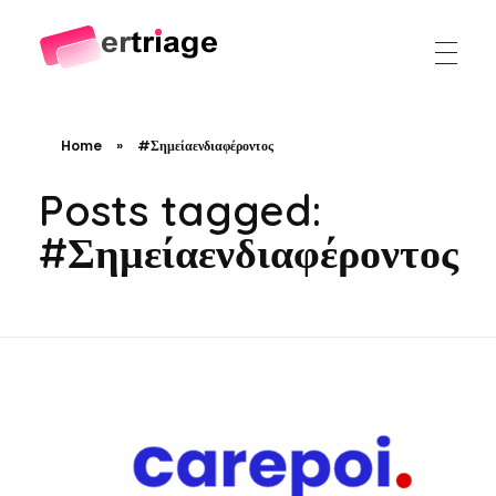
The world's first device-based AI triage system
The #1 AI Triage system for Emergency Rooms
Home
»
#Σημείαενδιαφέροντος
Posts tagged:
#Σημείαενδιαφέροντος