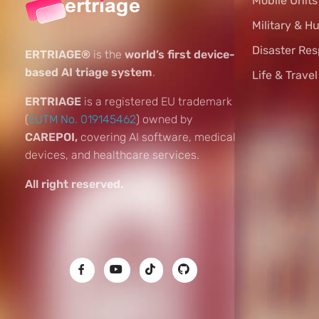
Mobile Unit
Military & H
Disaster Re
ERTRIAGE®
is the
world’s first device-
based AI triage system
.
Life & Trave
ERTRIAGE
is a registered EU trademark
(
EUTM No. 019145462
) owned by
CAREPOI,
covering AI software, medical
devices, and healthcare services.
All right reserved.