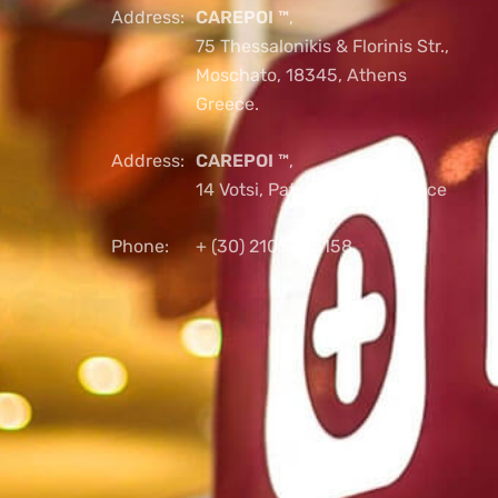
Address:
CAREPOI ™
,
75 Thessalonikis & Florinis Str.,
Moschato, 18345, Athens
Greece.
Address:
CAREPOI ™
,
14 Votsi, Patras, 26221, Greece
Phone:
+ (30) 2103005158