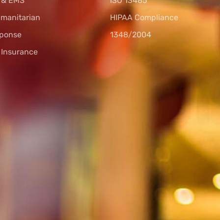
s & EMS
ISO 13485
umanitarian
HIPAA Compliance
sponse
1348/2004
l Insurance