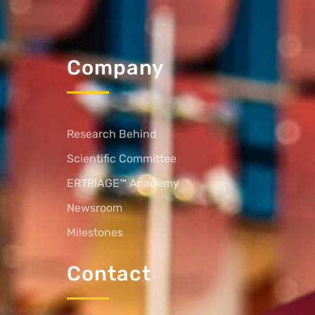
Company
Research Behind
Scientific Committee
ERTRIAGE™ Academy
Newsroom
Milestones
Contact