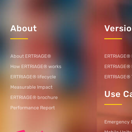
About
Versi
About ERTRIAGE®
ERTRIAGE® 
How ERTRIAGE® works
ERTRIAGE®
ERTRIAGE® lifecycle
ERTRIAGE® 
Measurable Impact
Use C
ERTRIAGE® brochure
Performance Report
Emergency 