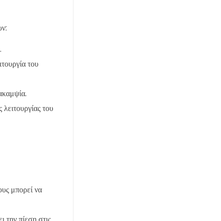
υν:
.
ιτουργία του
ακαμψία.
ς λειτουργίας του
ους μπορεί να
 την πίεση στις