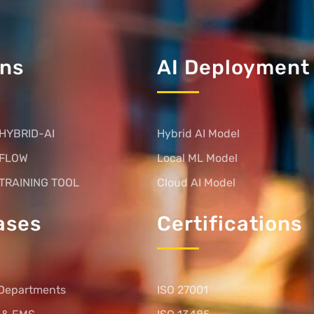
ons
AI Deployment
HYBRID-AI
Hybrid AI Model
 FLOW
Local ML Model
TRAINING TOOL
Cloud AI Model
ases
Certifications
Departments
ISO 27001