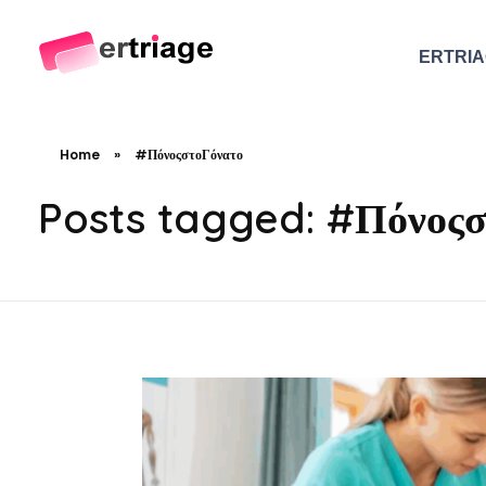
ERTRI
The world's first device-based AI triage system
The #1 AI Triage system for Emergency Rooms
Home
»
#ΠόνοςστοΓόνατο
Posts tagged: #Πόνοςσ