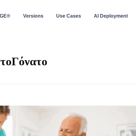
AGE®
Versions
Use Cases
AI Deployment
τοΓόνατο