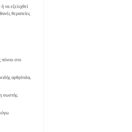
ή να εξελιχθεί
ιθανές θεραπείες
ς πόνου στο
ειδής αρθρίτιδα,
μη σωστής
 λόγω