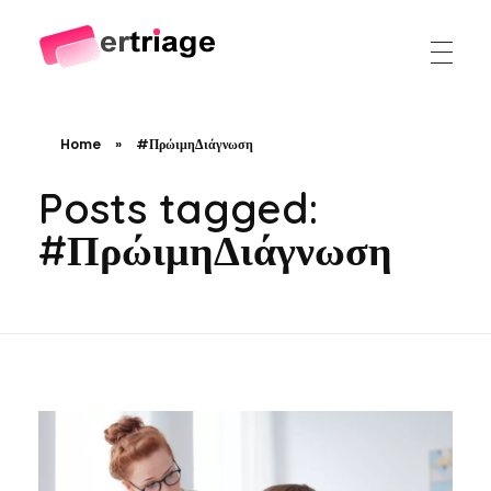
The world's first device-based AI triage system
The #1 AI Triage system for Emergency Rooms
Home
»
#ΠρώιμηΔιάγνωση
Posts tagged:
#ΠρώιμηΔιάγνωση