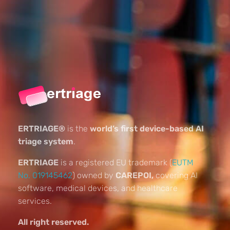
ERTRIAGE®
is the
world’s first device-based AI
triage system
.
ERTRIAGE
is a registered EU trademark (
EUTM
No. 019145462
) owned by
CAREPOI,
covering AI
software, medical devices, and healthcare
services.
All right reserved.