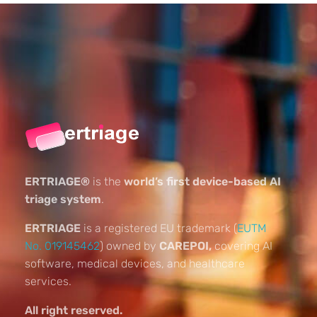
ERTRIAGE®
is the
world’s first device-based AI
triage system
.
ERTRIAGE
is a registered EU trademark (
EUTM
No. 019145462
) owned by
CAREPOI,
covering AI
software, medical devices, and healthcare
services.
All right reserved.