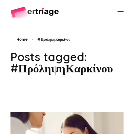
The world's first device-based AI triage system
The #1 AI Triage system for Emergency Rooms
Home
»
#ΠρόληψηΚαρκίνου
Posts tagged:
#ΠρόληψηΚαρκίνου