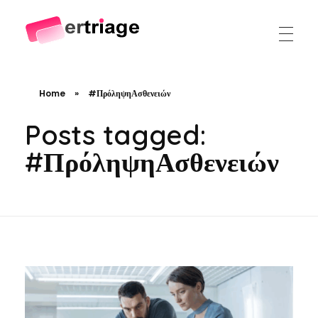
The world's first device-based AI triage system
The #1 AI Triage system for Emergency Rooms
Home
»
#ΠρόληψηΑσθενειών
Posts tagged:
#ΠρόληψηΑσθενειών