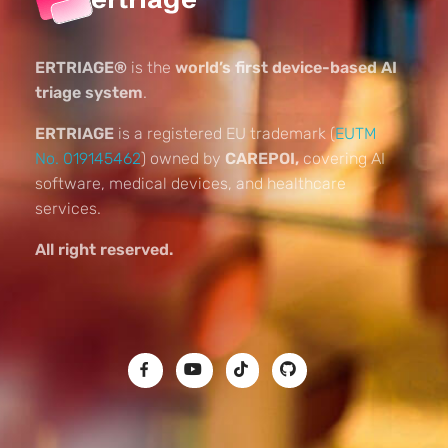
ERTRIAGE®
is the
world’s first device-based AI
triage system
.
ERTRIAGE
is a registered EU trademark (
EUTM
No. 019145462
) owned by
CAREPOI,
covering AI
software, medical devices, and healthcare
services.
All right reserved.