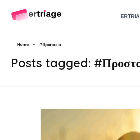
ERTRI
The world's first device-based AI triage system
The #1 AI Triage system for Emergency Rooms
Home
»
#Προστασία
Posts tagged: #Προστ