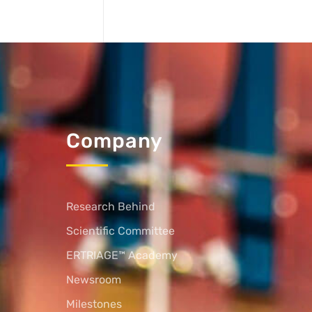
Company
Research Behind
Scientific Committee
ERTRIAGE™ Academy
Newsroom
Milestones