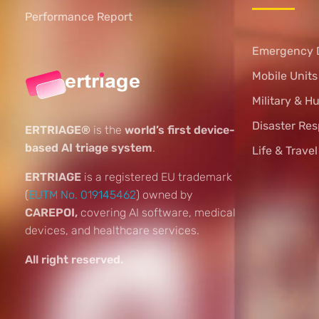
Performance Report
Emergency 
Mobile Unit
Military & H
Disaster Re
ERTRIAGE®
is the
world’s first device-
based AI triage system
.
Life & Trave
ERTRIAGE
is a registered EU trademark
(
EUTM No. 019145462
) owned by
CAREPOI,
covering AI software, medical
devices, and healthcare services.
All right reserved.