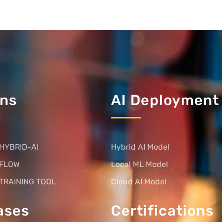
ons
AI Deployment
HYBRID-AI
Hybrid AI Model
 FLOW
Local ML Model
TRAINING TOOL
Cloud AI Model
ases
Certifications