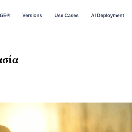
AGE®
Versions
Use Cases
AI Deployment
ασία