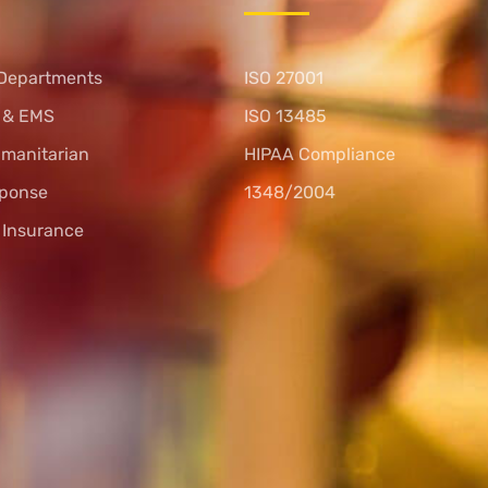
Departments
ISO 27001
s & EMS
ISO 13485
umanitarian
HIPAA Compliance
sponse
1348/2004
l Insurance