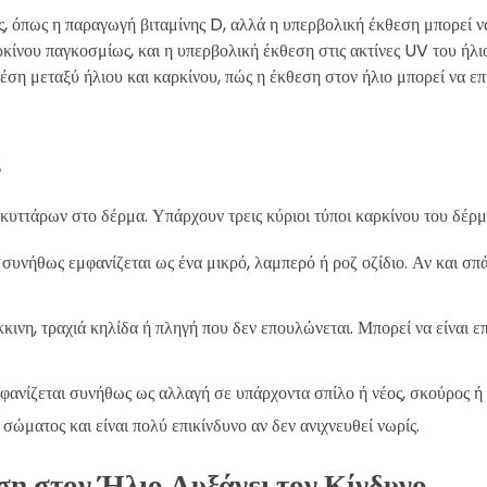
ς, όπως η παραγωγή βιταμίνης D, αλλά η υπερβολική έκθεση μπορεί ν
αρκίνου παγκοσμίως, και η υπερβολική έκθεση στις ακτίνες UV του ήλι
έση μεταξύ ήλιου και καρκίνου, πώς η έκθεση στον ήλιο μπορεί να επ
κυττάρων στο δέρμα. Υπάρχουν τρεις κύριοι τύποι καρκίνου του δέρμ
, συνήθως εμφανίζεται ως ένα μικρό, λαμπερό ή ροζ οζίδιο. Αν και σπ
κκινη, τραχιά κηλίδα ή πληγή που δεν επουλώνεται. Μπορεί να είναι επ
μφανίζεται συνήθως ως αλλαγή σε υπάρχοντα σπίλο ή νέος, σκούρος 
ώματος και είναι πολύ επικίνδυνο αν δεν ανιχνευθεί νωρίς.
η στον Ήλιο Αυξάνει τον Κίνδυνο