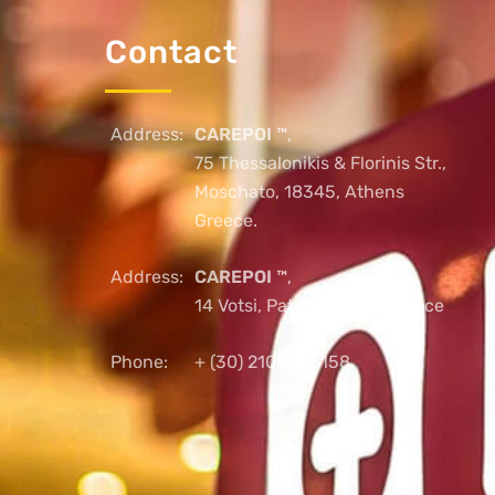
Contact
Address:
CAREPOI ™
,
75 Thessalonikis & Florinis Str.,
Moschato, 18345, Athens
Greece.
Address:
CAREPOI ™
,
14 Votsi, Patras, 26221, Greece
Phone:
+ (30) 2103005158