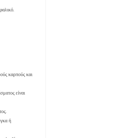
φαλικό.
ρούς καρπούς και
σματος είναι
τος.
όγκα ή