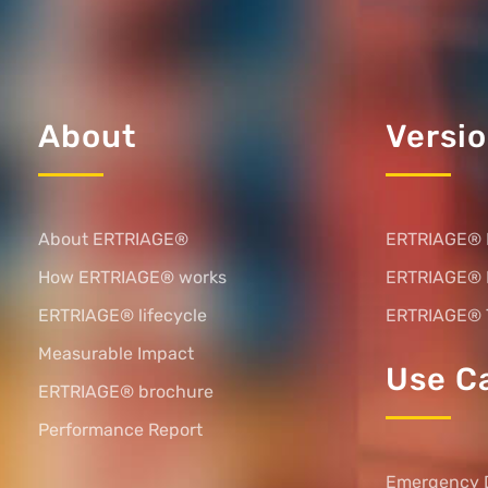
About
Versi
About ERTRIAGE®
ERTRIAGE® 
How ERTRIAGE® works
ERTRIAGE®
ERTRIAGE® lifecycle
ERTRIAGE® 
Measurable Impact
Use C
ERTRIAGE® brochure
Performance Report
Emergency 