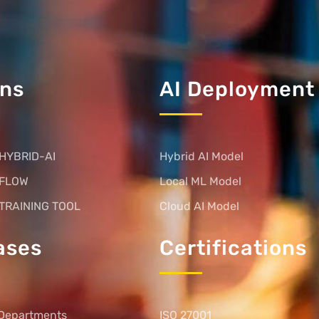
ons
AI Deployment
HYBRID-AI
Hybrid AI Model
 FLOW
Local ML Model
TRAINING TOOL
Cloud AI Model
ases
Certifications
Departments
ISO 27001