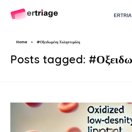
ERTRI
The world's first device-based AI triage system
The #1 AI Triage system for Emergency Rooms
Home
»
#Οξειδωμένη Χοληστερόλη
Posts tagged: #Οξειδω