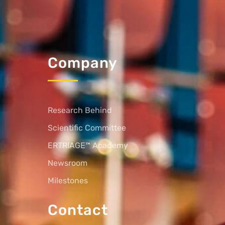
Company
Research Behind
Scientific Committee
ERTRIAGE™ Academy
Newsroom
Milestones
Contact