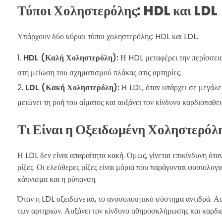
Τύποι Χοληστερόλης: HDL και LDL
Υπάρχουν δύο κύριοι τύποι χοληστερόλης: HDL και LDL.
HDL (Καλή Χοληστερόλη):
Η HDL μεταφέρει την περίσσεια 
στη μείωση του σχηματισμού πλάκας στις αρτηρίες.
LDL (Κακή Χοληστερόλη):
Η LDL, όταν υπάρχει σε μεγάλε
μειώνει τη ροή του αίματος και αυξάνει τον κίνδυνο καρδιοπαθε
Τι Είναι η Οξειδωμένη Χοληστερόλ
Η LDL δεν είναι απαραίτητα κακή. Όμως, γίνεται επικίνδυνη ότα
ρίζες. Οι ελεύθερες ρίζες είναι μόρια που παράγονται φυσιολογ
κάπνισμα και η ρύπανση.
Όταν η LDL οξειδώνεται, το ανοσοποιητικό σύστημα αντιδρά. 
των αρτηριών. Αυξάνει τον κίνδυνο αθηροσκλήρωσης και καρδ