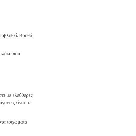
αποβληθεί. Βοηθά
 πλάκα που
σει με ελεύθερες
γοντες είναι το
στα τοιχώματα