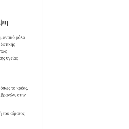
ηψη
σημαντικό ρόλο
 ζωτικής
όπως
ης υγείας.
 όπως το κρέας,
μβρανών, στην
ή του αίματος