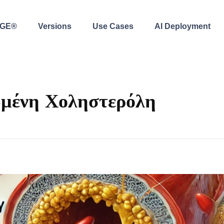
AGE®
Versions
Use Cases
AI Deployment
μένη Χοληστερόλη