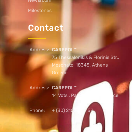
Newsroom
Milestones
Contact
Address:
CAREPOI ™
,
75 Thessalonikis & Florinis Str.,
Moschato, 18345, Athens
Greece.
Address:
CAREPOI ™
,
14 Votsi, Patras, 26221, Greece
Phone:
+ (30) 2103005158