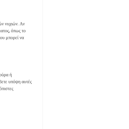
ών νυχιών. Αν
ματος, όπως το
που μπορεί να
ούρα ή
άβετε υπόψη αυτές
όπιστες