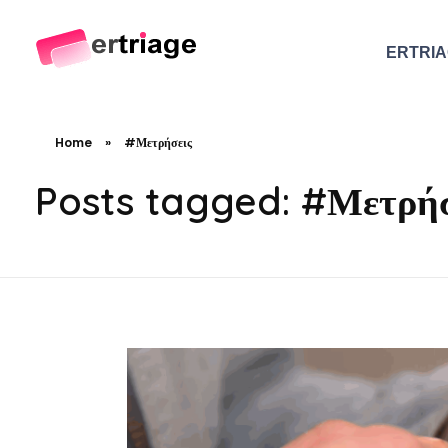
ERTRI
The world's first device-based AI triage system
The #1 AI Triage system for Emergency Rooms
Home
»
#Μετρήσεις
Posts tagged: #Μετρήσ