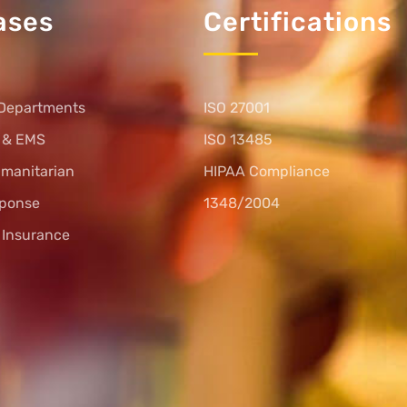
ases
Certifications
Departments
ISO 27001
s & EMS
ISO 13485
umanitarian
HIPAA Compliance
sponse
1348/2004
l Insurance