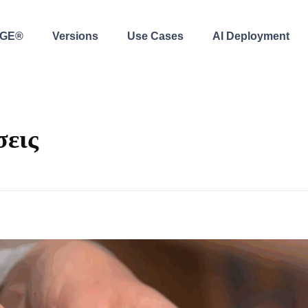
AGE®
Versions
Use Cases
AI Deployment
εις