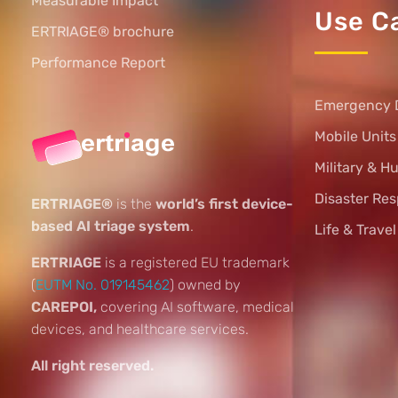
Measurable Impact
Use C
ERTRIAGE® brochure
Performance Report
Emergency 
Mobile Unit
Military & H
Disaster Re
ERTRIAGE®
is the
world’s first device-
based AI triage system
.
Life & Trave
ERTRIAGE
is a registered EU trademark
(
EUTM No. 019145462
) owned by
CAREPOI,
covering AI software, medical
devices, and healthcare services.
All right reserved.