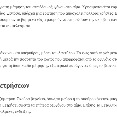
για τη μέτρηση του επιπέδου οξυγόνου στο αίμα. Χρησιμοποιείται ευρ
είας. Ωστόσο, υπάρχει μια ερώτηση που απασχολεί πολλούς χρήστες: 
τάσουμε αν τα βαμμένα νύχια μπορούν να επηρεάσουν την ακρίβεια τω
ιστα αποτελέσματα.
όκκινου και υπέρυθρου, μέσω του δακτύλου. Το φως αυτό περνά μέσα
υή μετρά την ποσότητα του φωτός που απορροφάται από το οξυγόνο στ
 για τη διαδικασία μέτρησης, εξωτερικοί παράγοντες όπως το βερνίκι
Μετρήσεων
ξύμετρου. Σκούρα βερνίκια, όπως το μαύρο ή το σκούρο κόκκινο, μπο
μετρήσει σωστά τα επίπεδα οξυγόνου στο αίμα. Επίσης, τα μεταλλικ
αλμένες ενδείξεις.