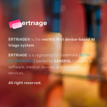
ERTRIAGE®
is the
world’s first device-based AI
triage system
.
ERTRIAGE
is a registered EU trademark (
EUTM
No. 019145462
) owned by
CAREPOI,
covering AI
software, medical devices, and healthcare
services.
All right reserved.