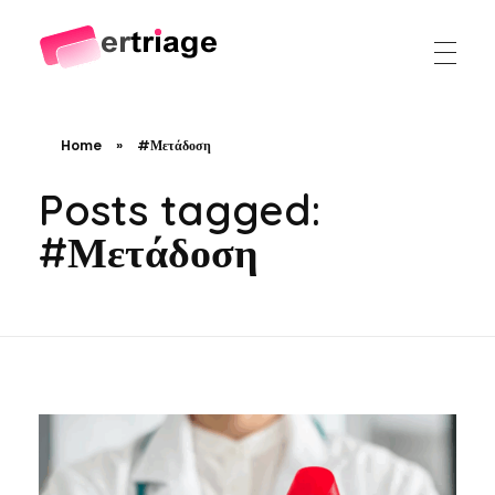
The world's first device-based AI triage system
The #1 AI Triage system for Emergency Rooms
Home
»
#Μετάδοση
Posts tagged:
#Μετάδοση