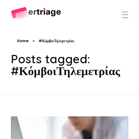
The world's first device-based AI triage system
The #1 AI Triage system for Emergency Rooms
Home
»
#ΚόμβοιΤηλεμετρίας
Posts tagged:
#ΚόμβοιΤηλεμετρίας