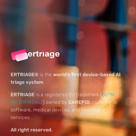
ERTRIAGE®
is the
world’s first device-based AI
triage system
.
ERTRIAGE
is a registered EU trademark (
EUTM
No. 019145462
) owned by
CAREPOI,
covering AI
software, medical devices, and healthcare
services.
All right reserved.