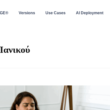
AGE®
Versions
Use Cases
AI Deployment
Πανικού