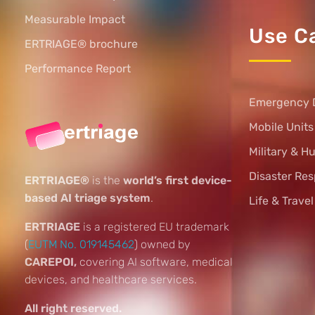
Measurable Impact
Use C
ERTRIAGE® brochure
Performance Report
Emergency 
Mobile Unit
Military & H
Disaster Re
ERTRIAGE®
is the
world’s first device-
based AI triage system
.
Life & Trave
ERTRIAGE
is a registered EU trademark
(
EUTM No. 019145462
) owned by
CAREPOI,
covering AI software, medical
devices, and healthcare services.
All right reserved.