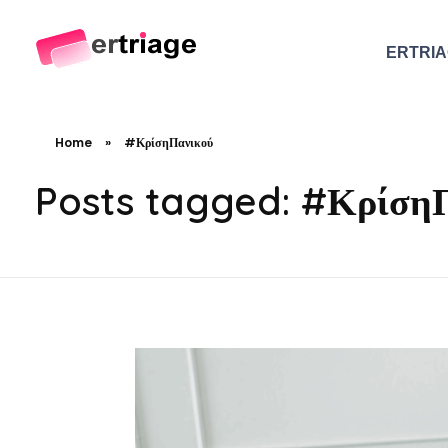
ERTRI
The world's first device-based AI triage system
The #1 AI Triage system for Emergency Rooms
Home
»
#ΚρίσηΠανικού
Posts tagged: #Κρίση