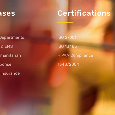
ases
Certifications
Departments
ISO 27001
s & EMS
ISO 13485
umanitarian
HIPAA Compliance
sponse
1348/2004
l Insurance