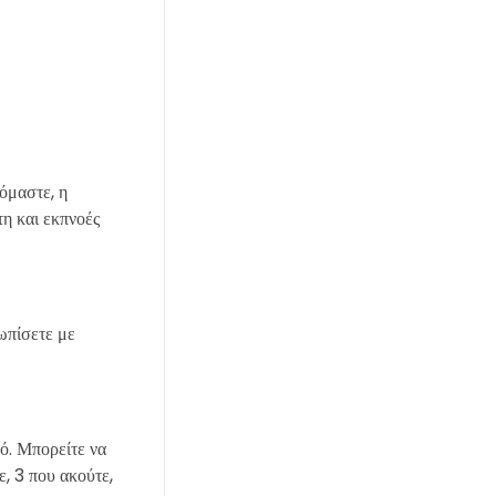
λόμαστε, η
τη και εκπνοές
τωπίσετε με
κό. Μπορείτε να
, 3 που ακούτε,