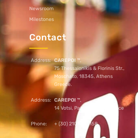
Newsroom
Milestones
Contact
Address:
CAREPOI ™
,
75 Thessalonikis & Florinis Str.,
Moschato, 18345, Athens
Greece.
Address:
CAREPOI ™
,
14 Votsi, Patras, 26221, Greece
Phone:
+ (30) 2103005158