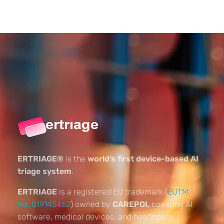
ERTRIAGE®
is the
world’s first device-based AI
triage system
.
ERTRIAGE
is a registered EU trademark (
EUTM
No. 019145462
) owned by
CAREPOI,
covering AI
software, medical devices, and healthcare