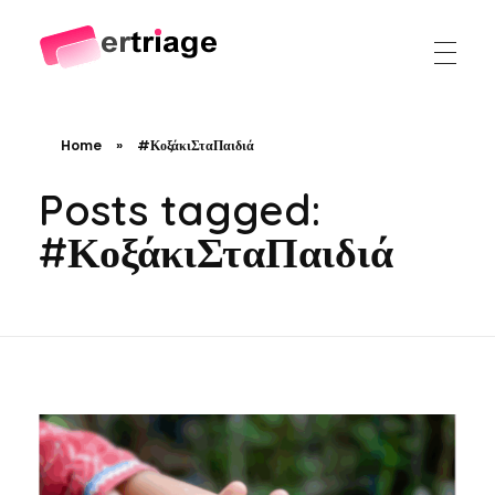
The world's first device-based AI triage system
The #1 AI Triage system for Emergency Rooms
Home
»
#ΚοξάκιΣταΠαιδιά
Posts tagged:
#ΚοξάκιΣταΠαιδιά