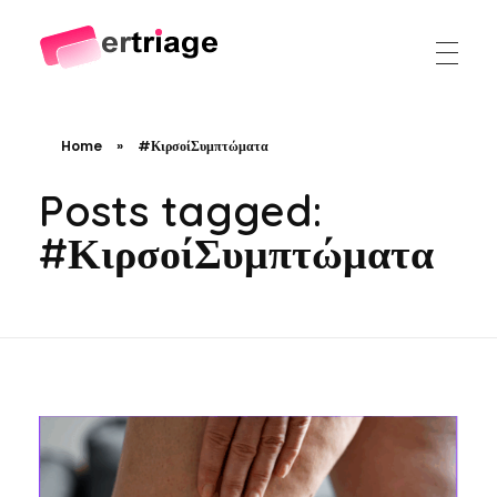
The world's first device-based AI triage system
The #1 AI Triage system for Emergency Rooms
Home
»
#ΚιρσοίΣυμπτώματα
Posts tagged:
#ΚιρσοίΣυμπτώματα