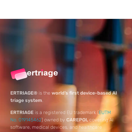
ERTRIAGE®
is the
world’s first device-based AI
triage system
.
ERTRIAGE
is a registered EU trademark (
EUTM
No. 019145462
) owned by
CAREPOI,
covering AI
software, medical devices, and healthcare