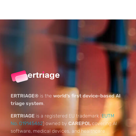
ERTRIAGE®
is the
world’s first device-based AI
triage system
.
ERTRIAGE
is a registered EU trademark (
EUTM
No. 019145462
) owned by
CAREPOI,
covering AI
software, medical devices, and healthcare