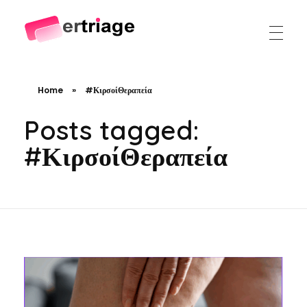
The world's first device-based AI triage system
The #1 AI Triage system for Emergency Rooms
Home
»
#ΚιρσοίΘεραπεία
Posts tagged:
#ΚιρσοίΘεραπεία