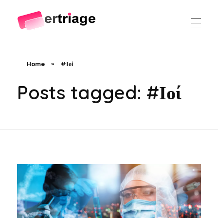
The world's first device-based AI triage system
The #1 AI Triage system for Emergency Rooms
Home
»
#Ιοί
Posts tagged: #Ιοί