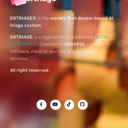
ERTRIAGE®
is the
world’s first device-based AI
triage system
.
ERTRIAGE
is a registered EU trademark (
EUTM
No. 019145462
) owned by
CAREPOI,
covering AI
software, medical devices, and healthcare
services.
All right reserved.