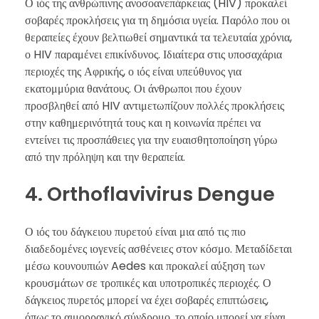
Ο ιός της ανθρώπινης ανοσοανεπάρκειας (HIV) προκαλεί
σοβαρές προκλήσεις για τη δημόσια υγεία. Παρόλο που οι
θεραπείες έχουν βελτιωθεί σημαντικά τα τελευταία χρόνια,
ο HIV παραμένει επικίνδυνος. Ιδιαίτερα στις υποσαχάρια
περιοχές της Αφρικής, ο ιός είναι υπεύθυνος για
εκατομμύρια θανάτους. Οι άνθρωποι που έχουν
προσβληθεί από HIV αντιμετωπίζουν πολλές προκλήσεις
στην καθημερινότητά τους και η κοινωνία πρέπει να
εντείνει τις προσπάθειες για την ευαισθητοποίηση γύρω
από την πρόληψη και την θεραπεία.
4. Orthoflavivirus Dengue
Ο ιός του δάγκειου πυρετού είναι μια από τις πιο
διαδεδομένες ιογενείς ασθένειες στον κόσμο. Μεταδίδεται
μέσω κουνουπιών Aedes και προκαλεί αύξηση των
κρουσμάτων σε τροπικές και υποτροπικές περιοχές. Ο
δάγκειος πυρετός μπορεί να έχει σοβαρές επιπτώσεις,
όπως το αιμορραγικό σύνδρομο, το οποίο μπορεί να είναι