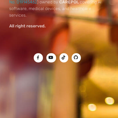
No. 019145462
) owned by
CAREPOI,
covering AI
software, medical devices, and healthcare
services.
All right reserved.