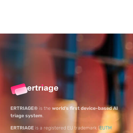
ERTRIAGE®
is the
world’s first device-based AI
triage system
.
ERTRIAGE
is a registered EU trademark (
EUTM