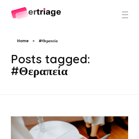
The world's first device-based AI triage system
The #1 AI Triage system for Emergency Rooms
Home
»
#Θεραπεία
Posts tagged:
#Θεραπεία