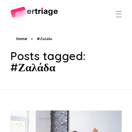
The world's first device-based AI triage system
The #1 AI Triage system for Emergency Rooms
Home
»
#Ζαλάδα
Posts tagged:
#Ζαλάδα