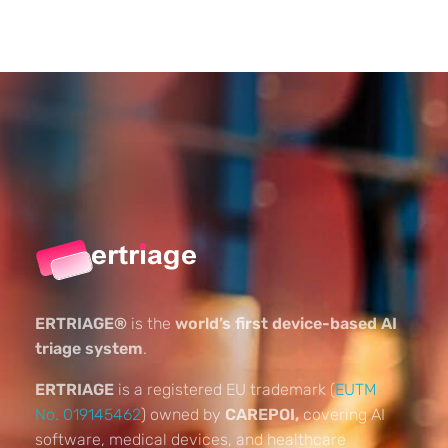
ERTRIAGE®
is the
world’s first device-based AI
triage system
.
ERTRIAGE
is a registered EU trademark (
EUTM
No. 019145462
) owned by
CAREPOI,
covering AI
software, medical devices, and healthcare