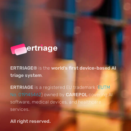
ERTRIAGE®
is the
world’s first device-based AI
triage system
.
ERTRIAGE
is a registered EU trademark (
EUTM
No. 019145462
) owned by
CAREPOI,
covering AI
software, medical devices, and healthcare
services.
All right reserved.