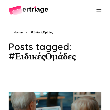
The world's first device-based AI triage system
The #1 AI Triage system for Emergency Rooms
Home
»
#ΕιδικέςΟμάδες
Posts tagged:
#ΕιδικέςΟμάδες