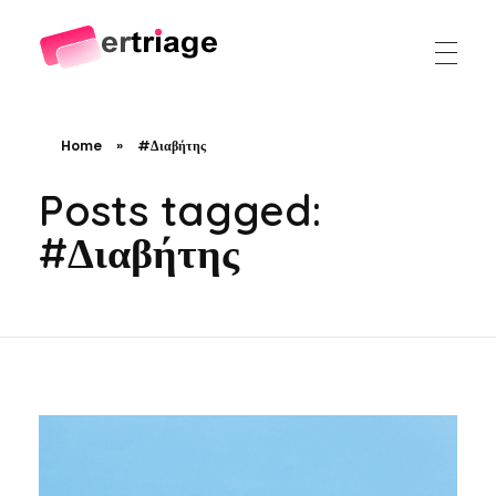
The world's first device-based AI triage system
The #1 AI Triage system for Emergency Rooms
Home
»
#Διαβήτης
Posts tagged:
#Διαβήτης