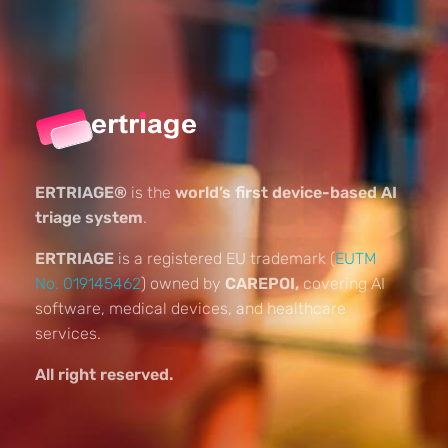
ERTRIAGE®
is the
world’s first device-based AI
triage system
.
ERTRIAGE
is a registered EU trademark (
EUTM
No. 019145462
) owned by
CAREPOI,
covering AI
software, medical devices, and healthcare
services.
All right reserved.