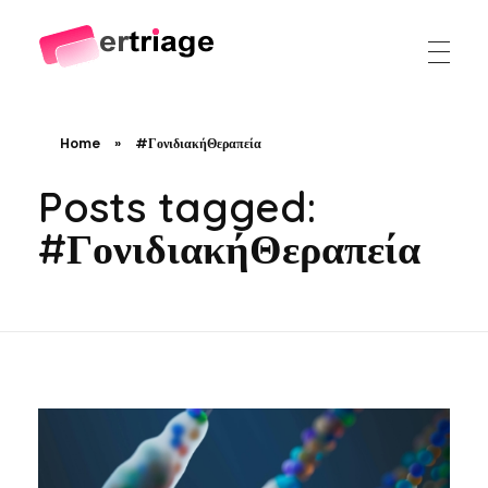
The world's first device-based AI triage system
The #1 AI Triage system for Emergency Rooms
Home
»
#ΓονιδιακήΘεραπεία
Posts tagged:
#ΓονιδιακήΘεραπεία