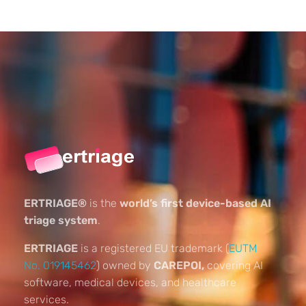
ERTRIAGE®
is the
world’s first device-based AI
triage system
.
ERTRIAGE
is a registered EU trademark (
EUTM
No. 019145462
) owned by
CAREPOI,
covering AI
software, medical devices, and healthcare
services.