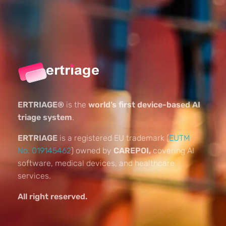
ERTRIAGE®
is the
world’s first device-based AI
triage system
.
ERTRIAGE
is a registered EU trademark (
EUTM
No. 019145462
) owned by
CAREPOI,
covering AI
software, medical devices, and healthcare
services.
All right reserved.