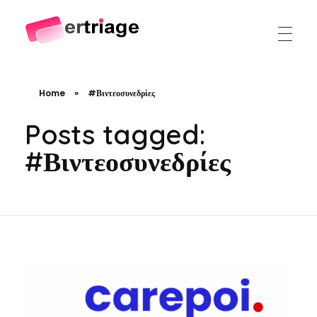
The world's first device-based AI triage system
The #1 AI Triage system for Emergency Rooms
Home
»
#Βιντεοσυνεδρίες
Posts tagged:
#Βιντεοσυνεδρίες