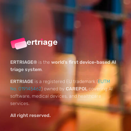
ERTRIAGE®
is the
world’s first device-based AI
triage system
.
ERTRIAGE
is a registered EU trademark (
EUTM
No. 019145462
) owned by
CAREPOI,
covering AI
software, medical devices, and healthcare
services.
All right reserved.