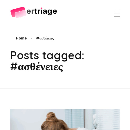
The world's first device-based AI triage system
The #1 AI Triage system for Emergency Rooms
Home
»
#ασθένειες
Posts tagged:
#ασθένειες