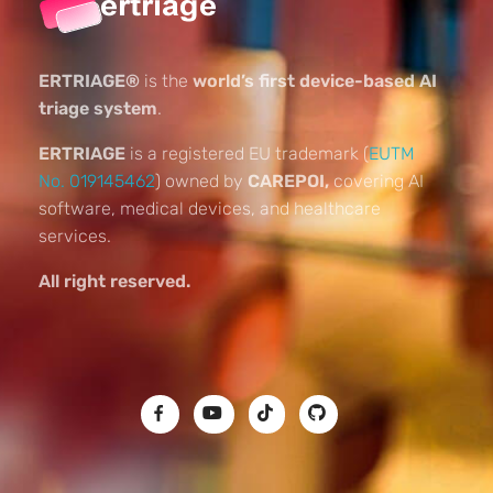
ERTRIAGE®
is the
world’s first device-based AI
triage system
.
ERTRIAGE
is a registered EU trademark (
EUTM
No. 019145462
) owned by
CAREPOI,
covering AI
software, medical devices, and healthcare
services.
All right reserved.