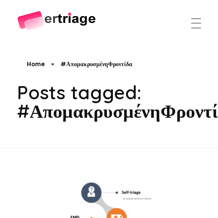
The world's first device-based AI triage system
The #1 AI Triage system for Emergency Rooms
Home
»
#ΑπομακρυσμένηΦροντίδα
Posts tagged:
#ΑπομακρυσμένηΦροντί