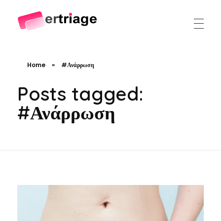
The world's first device-based AI triage system
The #1 AI Triage system for Emergency Rooms
Home
»
#Ανάρρωση
Posts tagged:
#Ανάρρωση