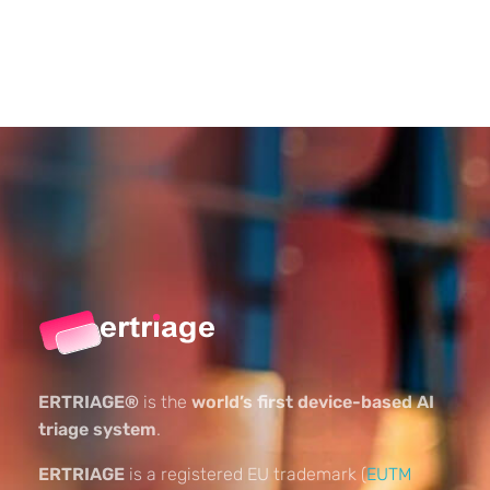
ERTRIAGE®
is the
world’s first device-based AI
triage system
.
ERTRIAGE
is a registered EU trademark (
EUTM