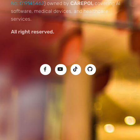
No. 019145462
) owned by
CAREPOI,
covering AI
software, medical devices, and healthcare
services.
All right reserved.