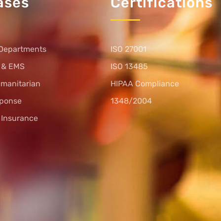
ases
Certifications
Departments
ISO 27001
s & EMS
ISO 13485
umanitarian
HIPAA Compliance
sponse
1348/2004
l Insurance