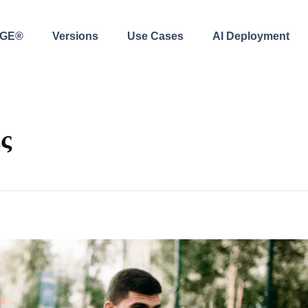
AGE®
Versions
Use Cases
AI Deployment
ς