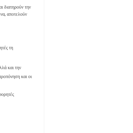
αι διατηρούν την
να, αποτελούν
ητές τη
λλά και την
προπόνηση και οι
φορητές