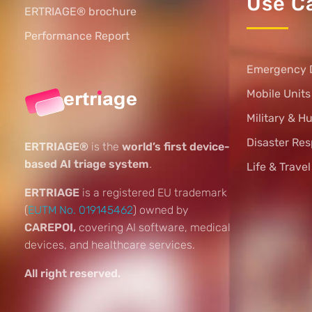
Use C
ERTRIAGE® brochure
Performance Report
Emergency 
Mobile Unit
Military & H
Disaster Re
ERTRIAGE®
is the
world’s first device-
based AI triage system
.
Life & Trave
ERTRIAGE
is a registered EU trademark
(
EUTM No. 019145462
) owned by
CAREPOI,
covering AI software, medical
devices, and healthcare services.
All right reserved.