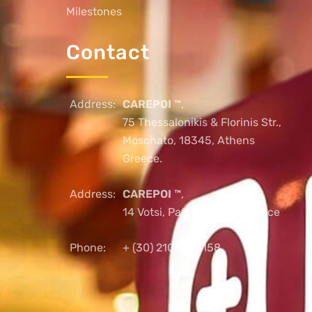
Milestones
Contact
Address:
CAREPOI ™
,
75 Thessalonikis & Florinis Str.,
Moschato, 18345, Athens
Greece.
Address:
CAREPOI ™
,
14 Votsi, Patras, 26221, Greece
Phone:
+ (30) 2103005158