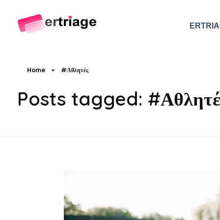
ERTRI
The world's first device-based AI triage system
The #1 AI Triage system for Emergency Rooms
Home
»
#Αθλητές
Posts tagged: #Αθλητέ