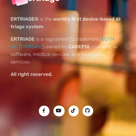
ERTRIAGE®
is the
world’s first device-based AI
triage system
.
ERTRIAGE
is a registered EU trademark (
EUTM
No. 019145462
) owned by
CAREPOI,
covering AI
software, medical devices, and healthcare
services.
All right reserved.