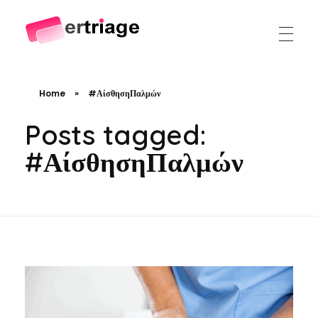
The world's first device-based AI triage system
The #1 AI Triage system for Emergency Rooms
Home
»
#ΑίσθησηΠαλμών
Posts tagged:
#ΑίσθησηΠαλμών