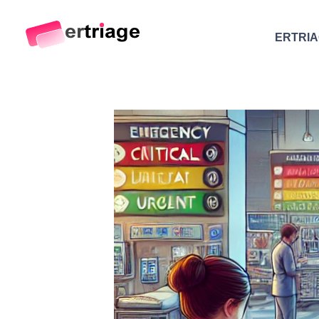
ERTRI
The world's first device-based AI triage system
The #1 AI Triage system for Emergency Rooms