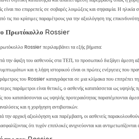
ίς είναι πιο επιρρεπείς σε σοβαρές λοιμώξεις και σηψαιμία. Η ηλικία 
από τις πιο κρίσιμες παραμέτρους για την αξιολόγηση της επικινδυνότη
 το Πρωτόκολλο Rossier
πρωτόκολλο Rossier περιλαμβάνει τα εξής βήματα:
ατά την άφιξη του ασθενούς στα ΤΕΠ, το προσωπικό διεξάγει άμεση α
μπτωμάτων και η λήψη ιστορικού είναι οι πρώτες ενέργειες που πρα
αράμετρος του Rossier καταγράφεται σε μια κλίμακα που επιτρέπει τ
τερες παράμετροι είναι θετικές, ο ασθενής κατατάσσεται ως υψηλής π
είς που κατατάσσονται ως υψηλής προτεραιότητας παραπέμπονται άμεσα
αναλύσεις και η χορήγηση αντιβιοτικών.
τά την αρχική αξιολόγηση και παρέμβαση, οι ασθενείς παρακολουθούν
ιασφαλίζοντας ότι τυχόν επιπλοκές ανιχνεύονται και αντιμετωπίζονται
ήσης του Rossier