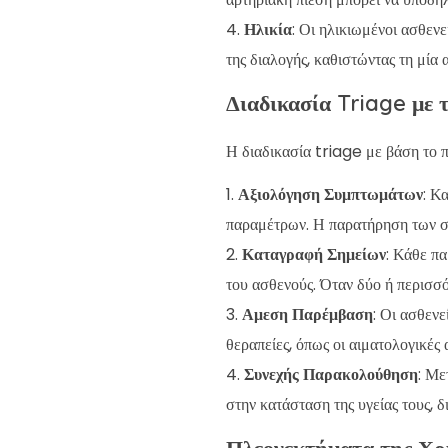
Ηλικία
: Οι ηλικιωμένοι ασθενε
της διαλογής, καθιστώντας τη μία 
Διαδικασία Triage με
Η διαδικασία triage με βάση το 
Αξιολόγηση Συμπτωμάτων
: Κ
παραμέτρων. Η παρατήρηση των συ
Καταγραφή Σημείων
: Κάθε π
του ασθενούς. Όταν δύο ή περισσό
Αμεση Παρέμβαση
: Οι ασθεν
θεραπείες, όπως οι αιματολογικές 
Συνεχής Παρακολούθηση
: Με
στην κατάσταση της υγείας τους, δ
Πλεονεκτήματα της Χρ