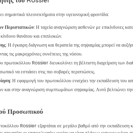
ι σημαντικά πλεονεκτήματα στην υγειονομική φροντίδα:
ων Περιστατικών
: Η ταχεία αναγνώριση ασθενών με επικίνδυνες κα
 κίνδυνο θανάτου και επιπλοκών.
σης
: Η έγκαιρη διάγνωση και θεραπεία της σηψαιμίας μπορεί να αυξήσ
τας τις μακροχρόνιες συνέπειες της νόσου.
ου πρωτοκόλλου Rossier διευκολύνει τη βέλτιστη διαχείριση των δ
οσωπικό να εστιάσει στις πιο σοβαρές περιπτώσεις.
οίηση
: Η εφαρμογή του πρωτοκόλλου ενισχύει την εκπαίδευση του ια
κών και στην αναγνώριση συμπτωμάτων σηψαιμίας. Αυτό βελτιώνει την
κού Προσωπικού
ωτοκόλλου Rossier εξαρτάται σε μεγάλο βαθμό από την εκπαίδευση κ
ής σημασίας οι επαγγελματίες υγείας να είναι πλήρως ενημερωμένοι σχ