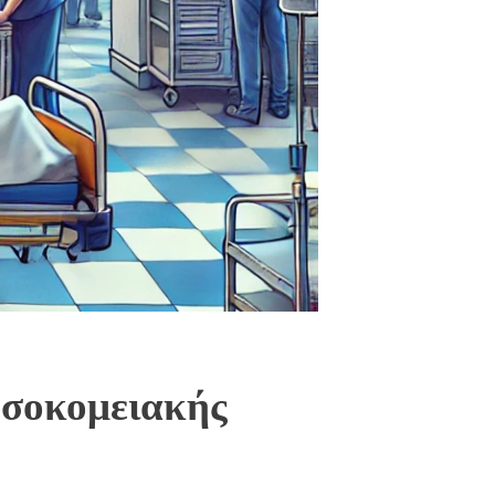
οσοκομειακής