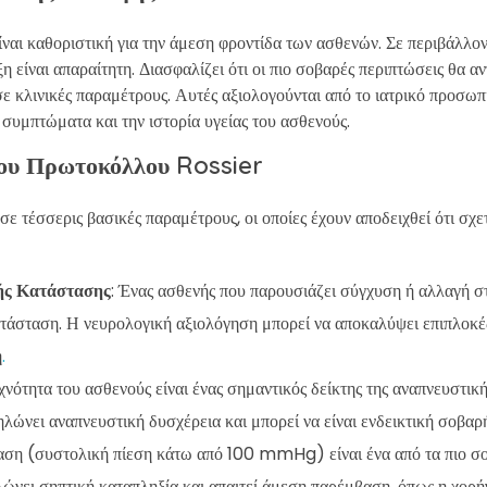
ίναι καθοριστική για την άμεση φροντίδα των ασθενών. Σε περιβάλλο
η είναι απαραίτητη. Διασφαλίζει ότι οι πιο σοβαρές περιπτώσεις θα 
ε κλινικές παραμέτρους. Αυτές αξιολογούνται από το ιατρικό προσωπι
 συμπτώματα και την ιστορία υγείας του ασθενούς.
του Πρωτοκόλλου Rossier
ε τέσσερις βασικές παραμέτρους, οι οποίες έχουν αποδειχθεί ότι σχετ
ής Κατάστασης
: Ένας ασθενής που παρουσιάζει σύγχυση ή αλλαγή στ
ατάσταση. Η νευρολογική αξιολόγηση μπορεί να αποκαλύψει επιπλοκές 
η
.
χνότητα του ασθενούς είναι ένας σημαντικός δείκτης της αναπνευστικ
ώνει αναπνευστική δυσχέρεια και μπορεί να είναι ενδεικτική σοβαρ
αση (συστολική πίεση κάτω από 100 mmHg) είναι ένα από τα πιο σ
λώνει σηπτική καταπληξία και απαιτεί άμεση παρέμβαση, όπως η χορ