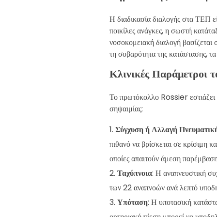
Η διαδικασία διαλογής στα ΤΕΠ ε
ποικίλες ανάγκες, η σωστή κατάταξ
νοσοκομειακή διαλογή βασίζεται σ
τη σοβαρότητα της κατάστασης, τα
Κλινικές Παράμετροι 
Το πρωτόκολλο Rossier εστιάζει σ
σηψαιμίας:
Σύγχυση ή Αλλαγή Πνευματικ
πιθανό να βρίσκεται σε κρίσιμη κ
οποίες απαιτούν άμεση παρέμβασ
Ταχύπνοια
: Η αναπνευστική συ
των 22 αναπνοών ανά λεπτό υποδηλ
Υπόταση
: Η υποτασική κατάστ
αρτηριακή πίεση μπορεί να υποδη