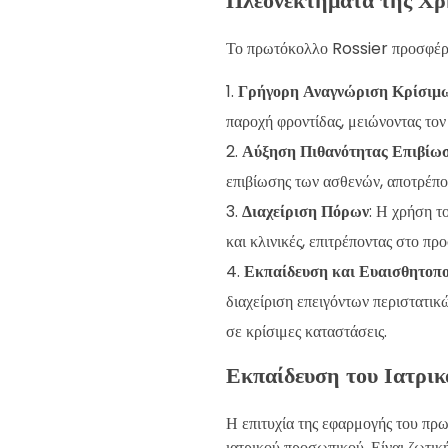
Το πρωτόκολλο Rossier προσφέρε
Γρήγορη Αναγνώριση Κρίσιμ
παροχή φροντίδας, μειώνοντας τον
Αύξηση Πιθανότητας Επιβίω
επιβίωσης των ασθενών, αποτρέπον
Διαχείριση Πόρων
: Η χρήση τ
και κλινικές, επιτρέποντας στο πρ
Εκπαίδευση και Ευαισθητοπ
διαχείριση επειγόντων περιστατι
σε κρίσιμες καταστάσεις.
Εκπαίδευση του Ιατρι
Η επιτυχία της εφαρμογής του πρ
ιατρικού προσωπικού. Είναι ζωτικ