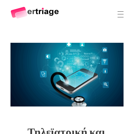
The world's first device-based AI triage system
The #1 AI Triage system for Emergency Rooms
Τηλεϊατρική και