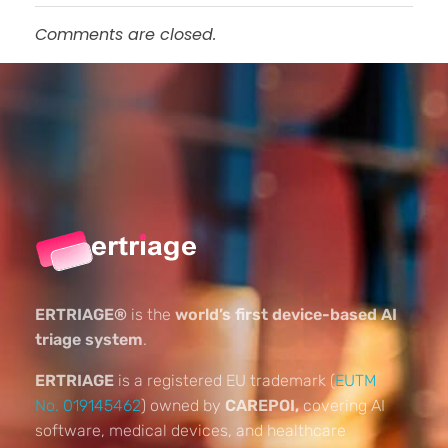
Comments are closed.
ERTRIAGE®
is the
world’s first device-based AI
triage system
.
ERTRIAGE
is a registered EU trademark (
EUTM
No. 019145462
) owned by
CAREPOI,
covering AI
software, medical devices, and healthcare