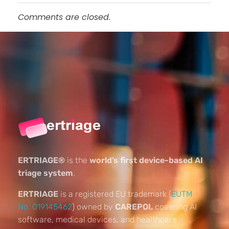
Comments are closed.
ERTRIAGE®
is the
world’s first device-based AI
triage system
.
ERTRIAGE
is a registered EU trademark (
EUTM
No. 019145462
) owned by
CAREPOI,
covering AI
software, medical devices, and healthcare