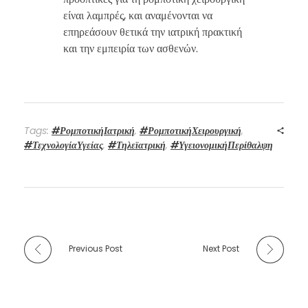
είναι λαμπρές, και αναμένονται να
επηρεάσουν θετικά την ιατρική πρακτική
και την εμπειρία των ασθενών.
Tags:
#ΡομποτικήΙατρική
,
#ΡομποτικήΧειρουργική
,
#ΤεχνολογίαΥγείας
,
#Τηλεϊατρική
,
#ΥγειονομικήΠερίθαλψη
Previous Post
Next Post