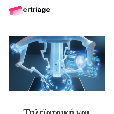
The world's first device-based AI triage system
The #1 AI Triage system for Emergency Rooms
Τηλεϊατρική και