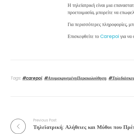
Η τηλεϊατρική είναι μια επαναστ
προετοιμασία, μπορείτε να επωφελη
Για περισσότερες πληροφορίες, μπ
Επισκεφθείτε το
Carepoi
για να 
Tags:
#carepoi
,
#ΑπομακρυσμένηΠαρακολούθηση
,
#Τηλεδιάσκε
Previous Post
Τηλεϊατρική: Αλήθειες και Μύθοι που Πρέ