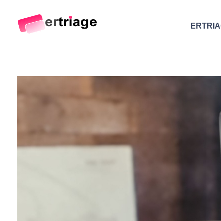
ERTRI
The world's first device-based AI triage system
The #1 AI Triage system for Emergency Rooms