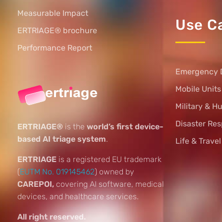
Measurable Impact
Use C
ERTRIAGE® brochure
Performance Report
Emergency 
Mobile Unit
Military & H
Disaster Re
ERTRIAGE®
is the
world’s first device-
based AI triage system
.
Life & Trave
ERTRIAGE
is a registered EU trademark
(
EUTM No. 019145462
) owned by
CAREPOI,
covering AI software, medical
devices, and healthcare services.
All right reserved.