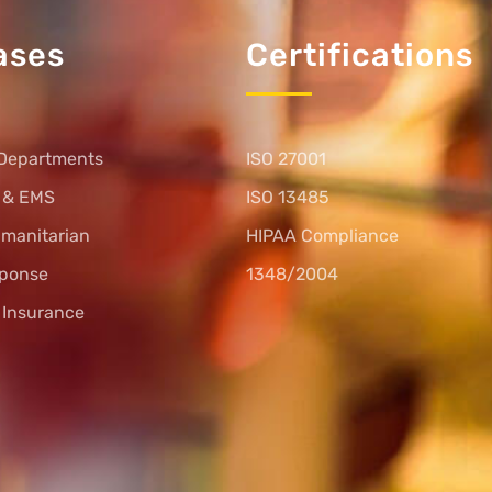
ases
Certifications
Departments
ISO 27001
s & EMS
ISO 13485
umanitarian
HIPAA Compliance
sponse
1348/2004
l Insurance