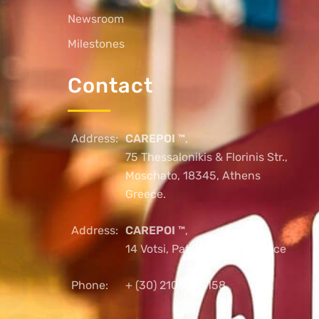
Newsroom
Milestones
Contact
Address:
CAREPOI ™
,
75 Thessalonikis & Florinis Str.,
Moschato, 18345, Athens
Greece.
Address:
CAREPOI ™
,
14 Votsi, Patras, 26221, Greece
Phone:
+ (30) 2103005158