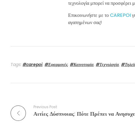
τεχνολογία μπορεί να προσφέρει μ
Επικοινωνήστε με το
CAREPOI
γι
αγαπημένων σας!
Tags:
#carepoi
,
#Εφαρμογές
,
#Καινοτομία
,
#Τεχνολογία
,
#Τηλεϊ
Previous Post
Αιτίες Δύσπνοιας: Πότε Πρέπει να Ανησυχε