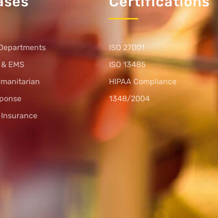
ases
Certifications
Departments
ISO 27001
s & EMS
ISO 13485
umanitarian
HIPAA Compliance
sponse
1348/2004
l Insurance