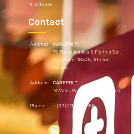
Milestones
Contact
Address:
CAREPOI ™
,
75 Thessalonikis & Florinis Str.,
Moschato, 18345, Athens
Greece.
Address:
CAREPOI ™
,
14 Votsi, Patras, 26221, Greece
Phone:
+ (30) 2103005158