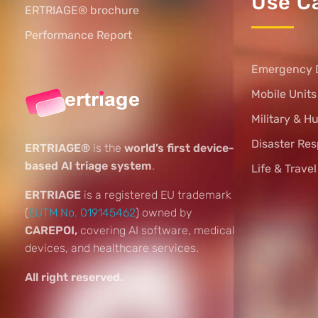
Use C
ERTRIAGE® brochure
Performance Report
Emergency 
Mobile Unit
Military & H
Disaster Re
ERTRIAGE®
is the
world’s first device-
based AI triage system
.
Life & Trave
ERTRIAGE
is a registered EU trademark
(
EUTM No. 019145462
) owned by
CAREPOI,
covering AI software, medical
devices, and healthcare services.
All right reserved.