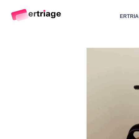
ERTRI
The world's first device-based AI triage system
The #1 AI Triage system for Emergency Rooms