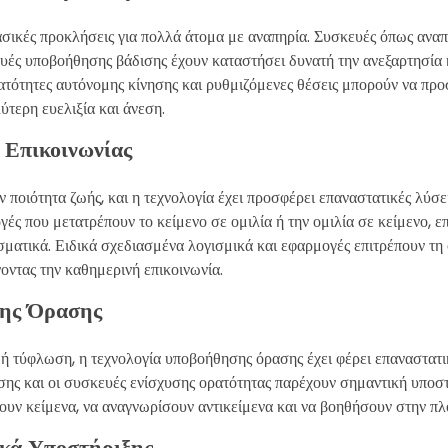
 βασικές προκλήσεις για πολλά άτομα με αναπηρία. Συσκευές όπως ανα
υές υποβοήθησης βάδισης έχουν καταστήσει δυνατή την ανεξαρτησία κ
ατότητες αυτόνομης κίνησης και ρυθμιζόμενες θέσεις μπορούν να πρ
τερη ευελιξία και άνεση.
ι Επικοινωνίας
ην ποιότητα ζωής, και η τεχνολογία έχει προσφέρει επαναστατικές λύσ
γές που μετατρέπουν το κείμενο σε ομιλία ή την ομιλία σε κείμενο, ε
σματικά. Ειδικά σχεδιασμένα λογισμικά και εφαρμογές επιτρέπουν τη
οντας την καθημερινή επικοινωνία.
σης Όρασης
ή τύφλωση, η τεχνολογία υποβοήθησης όρασης έχει φέρει επαναστατικ
σης και οι συσκευές ενίσχυσης ορατότητας παρέχουν σημαντική υποστ
ουν κείμενα, να αναγνωρίσουν αντικείμενα και να βοηθήσουν στην π
ικά Υποστήριξης