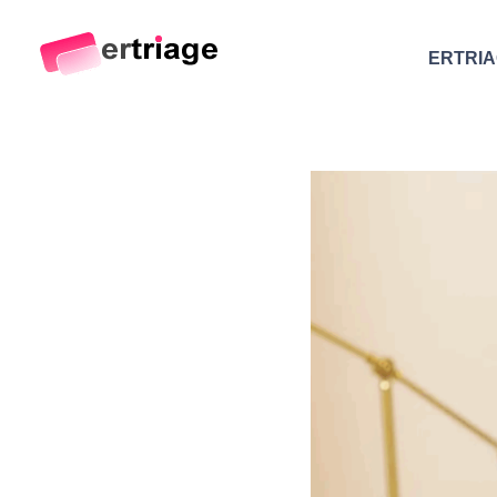
ERTRI
The world's first device-based AI triage system
The #1 AI Triage system for Emergency Rooms