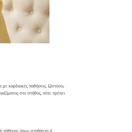
ι με καρδιακές παθήσεις. Ωστόσο,
σφιξίματος στο στήθος, πότε πρέπει
κή πάθηση, όπως στηθάγχη ή