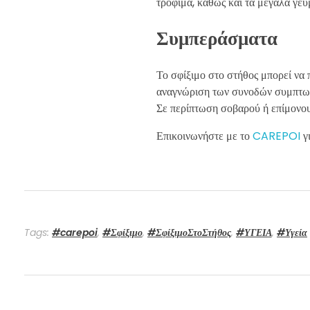
τρόφιμα, καθώς και τα μεγάλα γεύ
Συμπεράσματα
Το σφίξιμο στο στήθος μπορεί να π
αναγνώριση των συνοδών συμπτωμά
Σε περίπτωση σοβαρού ή επίμονου 
Επικοινωνήστε με το
CAREPOI
γ
Tags:
#carepoi
,
#Σφίξιμο
,
#ΣφίξιμοΣτοΣτήθος
,
#ΥΓΕΙΑ
,
#Υγεία