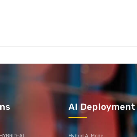
ons
AI Deployment
HYBRID-AI
Hybrid AI Model