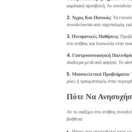
καρδιακή προσβολή. Αν συνοδεύεται
2. Άγχος Και Πανικός:
Τα επεισό
συνοδεύονται από ταχυπαλμία, εφ
3. Πνευμονικές Παθήσεις:
Προβλή
στο στήθος και δυσκολία στην ανα
4. Γαστροοισοφαγική Παλινδρό
ιδιαίτερα μετά από φαγητό. Το αί
5. Μυοσκελετικά Προβλήματα:
μύες ή τραυματισμός στην περιοχ
Πότε Να Ανησυχήσ
Αν το σφίξιμο στο στήθος συνοδε
βοήθεια:
Πόνος που ακτινοβολεί στον ώμο