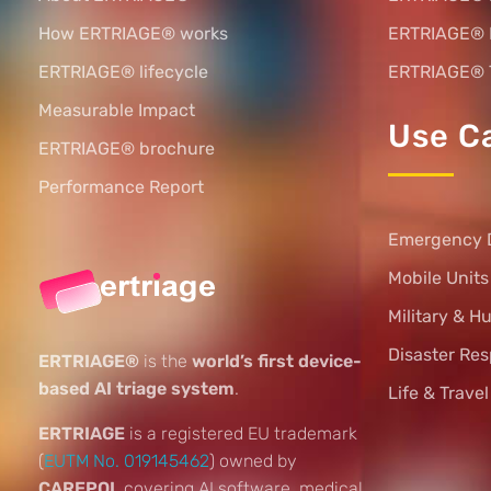
How ERTRIAGE® works
ERTRIAGE®
ERTRIAGE® lifecycle
ERTRIAGE® 
Measurable Impact
Use C
ERTRIAGE® brochure
Performance Report
Emergency 
Mobile Unit
Military & H
Disaster Re
ERTRIAGE®
is the
world’s first device-
based AI triage system
.
Life & Trave
ERTRIAGE
is a registered EU trademark
(
EUTM No. 019145462
) owned by
CAREPOI,
covering AI software, medical