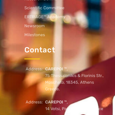
Scientific Committee
ERTRIAGE™ Academy
Newsroom
Milestones
Contact
Address:
CAREPOI ™
,
75 Thessalonikis & Florinis Str.,
Moschato, 18345, Athens
Greece.
Address:
CAREPOI ™
,
14 Votsi, Patras, 26221, Greece