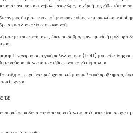
 από πόνο που ακτινοβολεί στον ώμο, το χέρι ή τη γνάθο, τότε απαιτ
δια άγχους ή κρίσεις πανικού μπορούν επίσης να προκαλέσουν αίσθημ
ίδρωση και δυσκολία στην αναπνοή.
ματα με τους πνεύμονες, όπως το άσθμα, η πνευμονία ή η πλευρίτιδ
πνοή.
μηση:
Η γαστροοισοφαγική παλινδρόμηση (ΓΟΠ) μπορεί επίσης να π
σθημα καύσου πίσω από το στήθος είναι κοινό σύμπτωμα.
Το σφίξιμο μπορεί να προέρχεται από μυοσκελετικά προβλήματα, όπ
ή του θώρακα.
ετε
ύεται από οποιοδήποτε από τα παρακάτω συμπτώματα, είναι απαραίτητ
, το χέρι ή τη γνάθο.