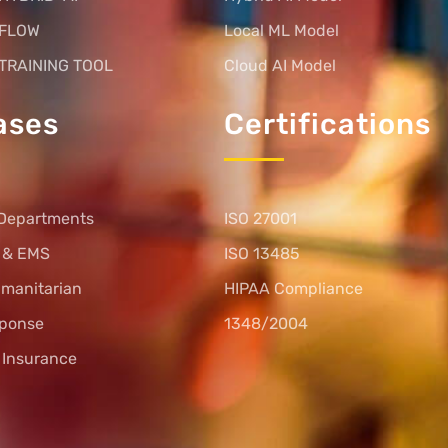
 FLOW
Local ML Model
TRAINING TOOL
Cloud AI Model
ases
Certifications
Departments
ISO 27001
s & EMS
ISO 13485
umanitarian
HIPAA Compliance
sponse
1348/2004
l Insurance