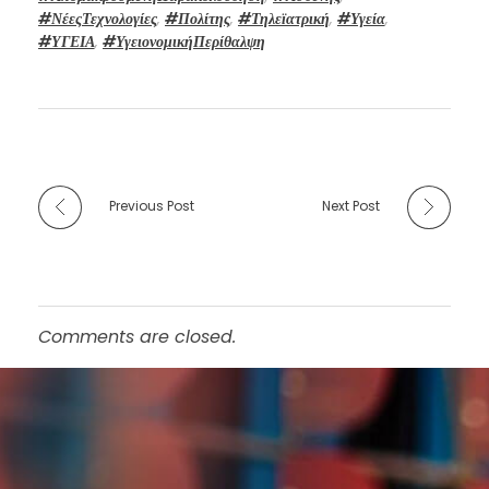
#ΝέεςΤεχνολογίες
,
#Πολίτης
,
#Τηλεϊατρική
,
#Υγεία
,
#ΥΓΕΙΑ
,
#ΥγειονομικήΠερίθαλψη
Previous Post
Next Post
Comments are closed.