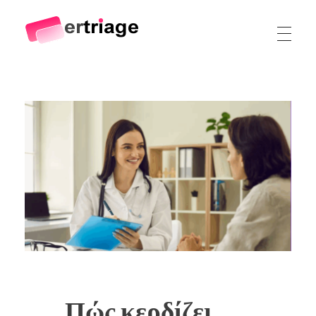
The world's first device-based AI triage system
The #1 AI Triage system for Emergency Rooms
Πώς κερδίζει