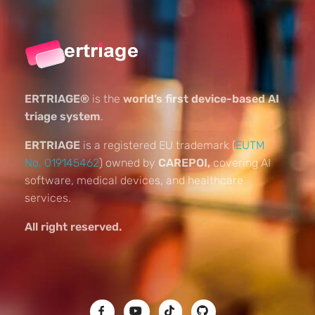
ERTRIAGE®
is the
world’s first device-based AI
triage system
.
ERTRIAGE
is a registered EU trademark (
EUTM
No. 019145462
) owned by
CAREPOI,
covering AI
software, medical devices, and healthcare
services.
All right reserved.