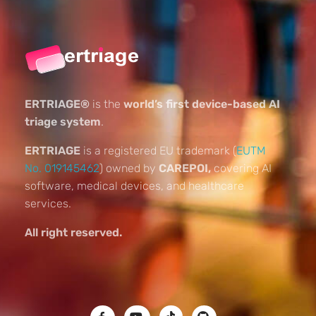
ERTRIAGE®
is the
world’s first device-based AI
triage system
.
ERTRIAGE
is a registered EU trademark (
EUTM
No. 019145462
) owned by
CAREPOI,
covering AI
software, medical devices, and healthcare
services.
All right reserved.