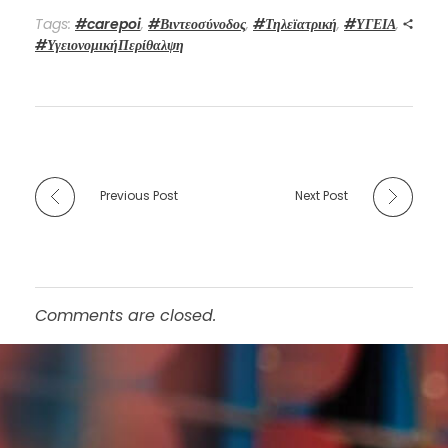
Tags:
#carepoi
,
#Βιντεοσύνοδος
,
#Τηλεϊατρική
,
#ΥΓΕΙΑ
,
#ΥγειονομικήΠερίθαλψη
Previous Post
Next Post
Comments are closed.