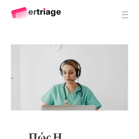
The world's first device-based AI triage system
The #1 AI Triage system for Emergency Rooms
Πώς Η