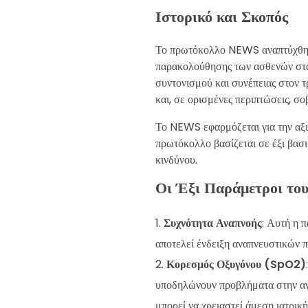
Ιστορικό και Σκοπός
Το πρωτόκολλο NEWS αναπτύχθηκε
παρακολούθησης των ασθενών στα
συντονισμού και συνέπειας στον τ
και, σε ορισμένες περιπτώσεις, σο
Το NEWS εφαρμόζεται για την αξι
πρωτόκολλο βασίζεται σε έξι βασι
κινδύνου.
Οι Έξι Παράμετροι τ
Συχνότητα Αναπνοής
: Αυτή η 
αποτελεί ένδειξη αναπνευστικών
Κορεσμός Οξυγόνου (SpO2)
υποδηλώνουν προβλήματα στην ανα
μπορεί να χρειαστεί άμεση ιατρικ