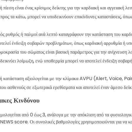
ή πίεση είναι ένας κρίσιμος δείκτης για την καρδιακή και αγγειακή λε
τε προς τα κάτω, μπορεί να υποδεικνύουν επικίνδυνες καταστάσεις, όπ
κός ρυθμός ή παλμοί ανά λεπτό καταγράφουν την κατάσταση του καρδ
τελεί ένδειξη σοβαρών προβλημάτων, όπως καρδιακή αρρυθμία ή υπο
ρμοκρασία του σώματος είναι βασική παράμετρος για την ανίχνευση
δεικνύει λοίμωξη, ενώ υποθερμία μπορεί να αποτελεί ένδειξη σοβαρ
κή κατάσταση αξιολογείται με την κλίμακα AVPU (Alert, Voice, Pa
 του ασθενούς σε εξωτερικά ερεθίσματα και αποτελεί έναν άμεσο δείκτ
ακες Κινδύνου
μολογείται από 0 έως 3, ανάλογα με την απόκλιση από τα φυσιολογικ
 NEWS score. Οι συνολικές βαθμολογίες χρησιμοποιούνται για να κα