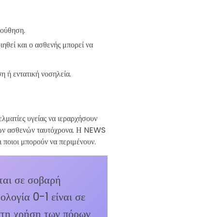
λούθηση.
ιηθεί και ο ασθενής μπορεί να
η ή εντατική νοσηλεία.
ελματίες υγείας να ιεραρχήσουν
λλών ασθενών ταυτόχρονα. Η NEWS
 ποιοι μπορούν να περιμένουν.
ται σε σοβαρή
ολογία 0-1 είναι σε
ιστη χρήση των πόρων