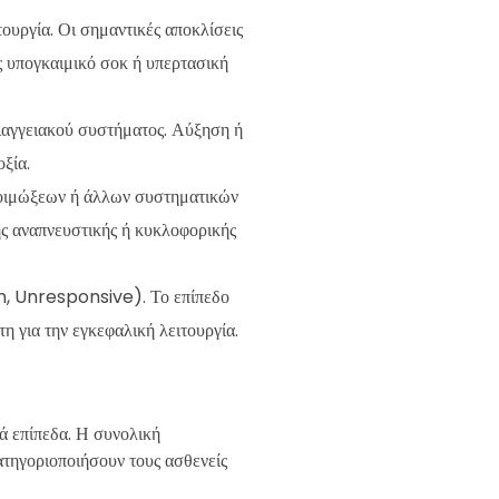
ιτουργία. Οι σημαντικές αποκλίσεις
ως υπογκαιμικό σοκ ή υπερτασική
ιαγγειακού συστήματος. Αύξηση ή
ξία.
 λοιμώξεων ή άλλων συστηματικών
ής αναπνευστικής ή κυκλοφορικής
in, Unresponsive). Το επίπεδο
η για την εγκεφαλική λειτουργία.
ά επίπεδα. Η συνολική
τηγοριοποιήσουν τους ασθενείς