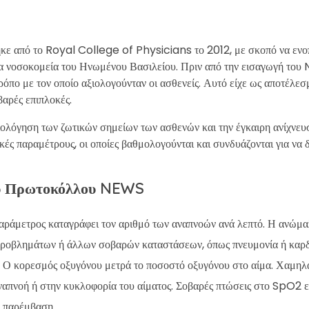
 από το Royal College of Physicians το 2012, με σκοπό να ενοπο
 νοσοκομεία του Ηνωμένου Βασιλείου. Πριν από την εισαγωγή του
ρόπο με τον οποίο αξιολογούνταν οι ασθενείς. Αυτό είχε ως αποτέλε
βαρές επιπλοκές.
ολόγηση των ζωτικών σημείων των ασθενών και την έγκαιρη ανίχνευ
κές παραμέτρους, οι οποίες βαθμολογούνται και συνδυάζονται για να
ου Πρωτοκόλλου NEWS
παράμετρος καταγράφει τον αριθμό των αναπνοών ανά λεπτό. Η ανώμα
 προβλημάτων ή άλλων σοβαρών καταστάσεων, όπως πνευμονία ή καρδ
: Ο κορεσμός οξυγόνου μετρά το ποσοστό οξυγόνου στο αίμα. Χαμηλ
πνοή ή στην κυκλοφορία του αίματος. Σοβαρές πτώσεις στο SpO2 είν
ή παρέμβαση.