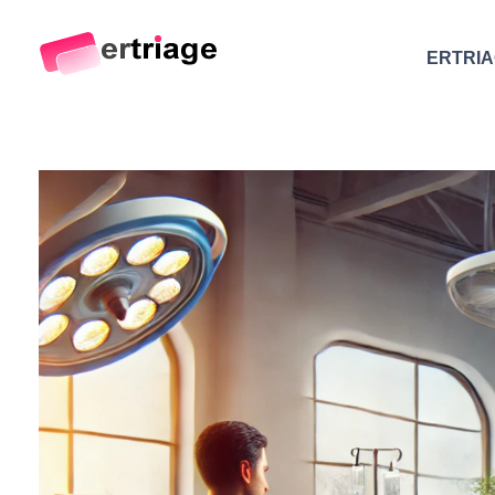
ERTRI
The world's first device-based AI triage system
The #1 AI Triage system for Emergency Rooms