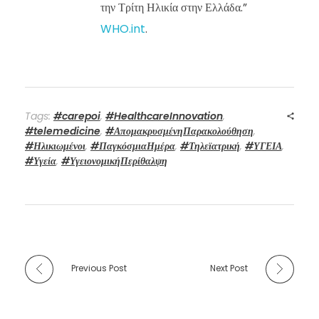
την Τρίτη Ηλικία στην Ελλάδα.”
WHO.int
.
Tags:
#carepoi
,
#HealthcareInnovation
,
#telemedicine
,
#ΑπομακρυσμένηΠαρακολούθηση
,
#Ηλικιωμένοι
,
#ΠαγκόσμιαΗμέρα
,
#Τηλεϊατρική
,
#ΥΓΕΙΑ
,
#Υγεία
,
#ΥγειονομικήΠερίθαλψη
Previous Post
Next Post