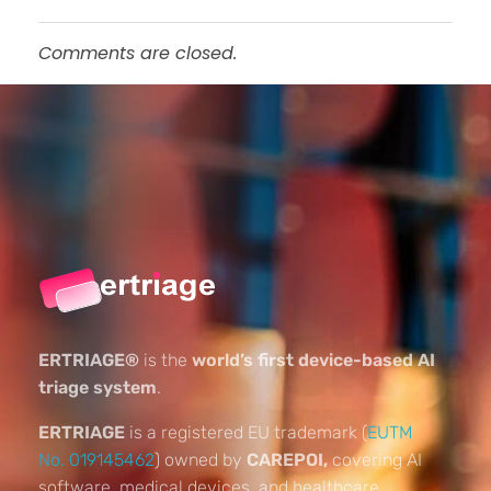
Comments are closed.
ERTRIAGE®
is the
world’s first device-based AI
triage system
.
ERTRIAGE
is a registered EU trademark (
EUTM
No. 019145462
) owned by
CAREPOI,
covering AI
software, medical devices, and healthcare