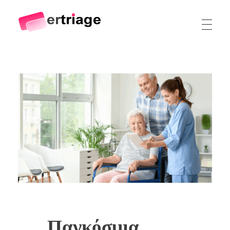
The world's first device-based AI triage system
The #1 AI Triage system for Emergency Rooms
Παγκόσμια