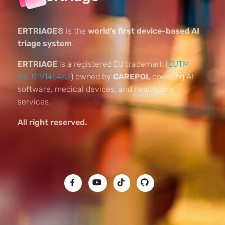
ERTRIAGE®
is the
world’s first device-based AI
triage system
.
ERTRIAGE
is a registered EU trademark (
EUTM
No. 019145462
) owned by
CAREPOI,
covering AI
software, medical devices, and healthcare
services.
All right reserved.