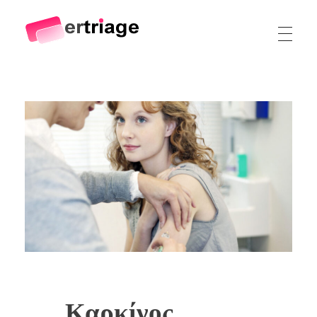
The world's first device-based AI triage system
The #1 AI Triage system for Emergency Rooms
Καρκίνος