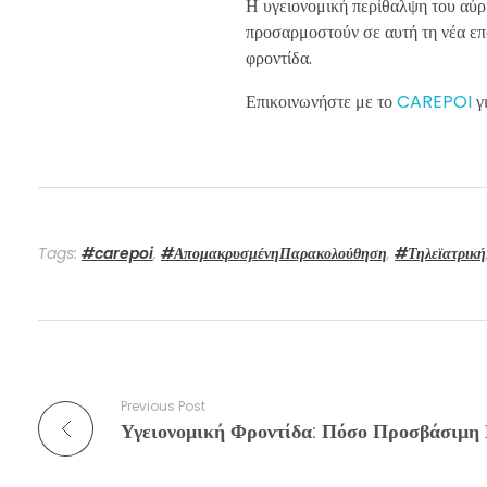
Η υγειονομική περίθαλψη του αύριο
προσαρμοστούν σε αυτή τη νέα επο
φροντίδα.
Επικοινωνήστε με το
CAREPOI
γ
Tags:
#carepoi
,
#ΑπομακρυσμένηΠαρακολούθηση
,
#Τηλεϊατρική
Previous Post
Υγειονομική Φροντίδα: Πόσο Προσβάσιμη 