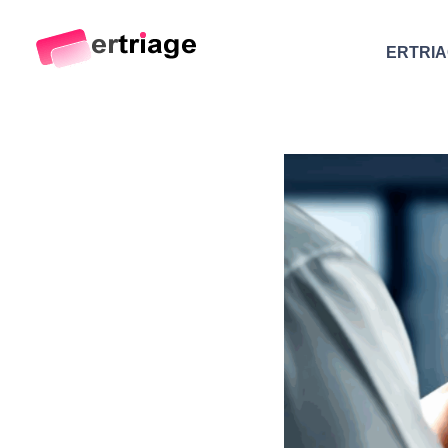
ERTRI
The world's first device-based AI triage system
The #1 AI Triage system for Emergency Rooms