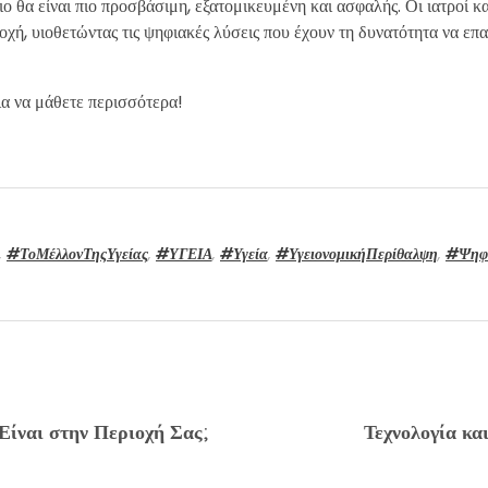
 θα είναι πιο προσβάσιμη, εξατομικευμένη και ασφαλής. Οι ιατροί και
χή, υιοθετώντας τις ψηφιακές λύσεις που έχουν τη δυνατότητα να επ
ια να μάθετε περισσότερα!
,
#ΤοΜέλλονΤηςΥγείας
,
#ΥΓΕΙΑ
,
#Υγεία
,
#ΥγειονομικήΠερίθαλψη
,
#Ψηφ
Είναι στην Περιοχή Σας;
Τεχνολογία κα