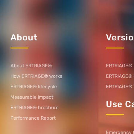
About
Versi
About ERTRIAGE®
ERTRIAGE® 
How ERTRIAGE® works
ERTRIAGE®
ERTRIAGE® lifecycle
ERTRIAGE® 
Measurable Impact
Use C
ERTRIAGE® brochure
Performance Report
Emergency 