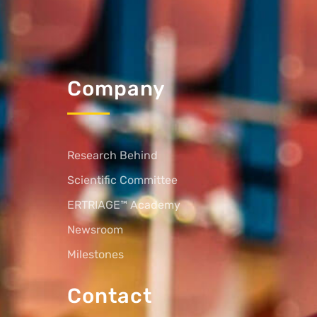
Company
Research Behind
Scientific Committee
ERTRIAGE™ Academy
Newsroom
Milestones
Contact