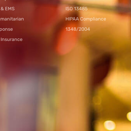
s & EMS
ISO 13485
umanitarian
HIPAA Compliance
sponse
1348/2004
l Insurance