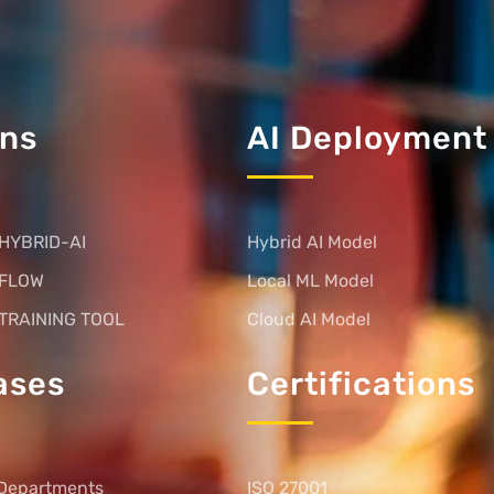
ons
AI Deployment
HYBRID-AI
Hybrid AI Model
 FLOW
Local ML Model
TRAINING TOOL
Cloud AI Model
ases
Certifications
Departments
ISO 27001