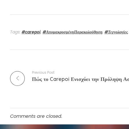
Tags:
#carepoi
,
#ΑπομακρυσμένηΠαρακολούθηση
,
#Τεχνολογίες
Previous Post
Πώς το Carepoi Ενισχύει την Πρόληψη Α
Comments are closed.