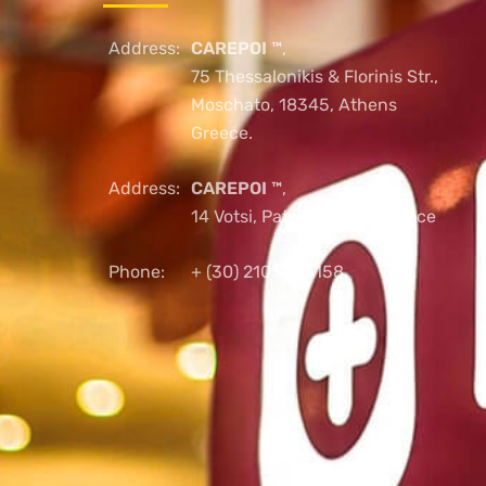
Address:
CAREPOI ™
,
75 Thessalonikis & Florinis Str.,
Moschato, 18345, Athens
Greece.
Address:
CAREPOI ™
,
14 Votsi, Patras, 26221, Greece
Phone:
+ (30) 2103005158