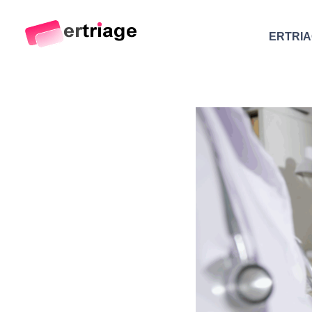
ERTRI
The world's first device-based AI triage system
The #1 AI Triage system for Emergency Rooms