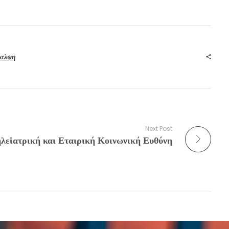
θαλψη
Next Post
λεϊατρική και Εταιρική Κοινωνική Ευθύνη