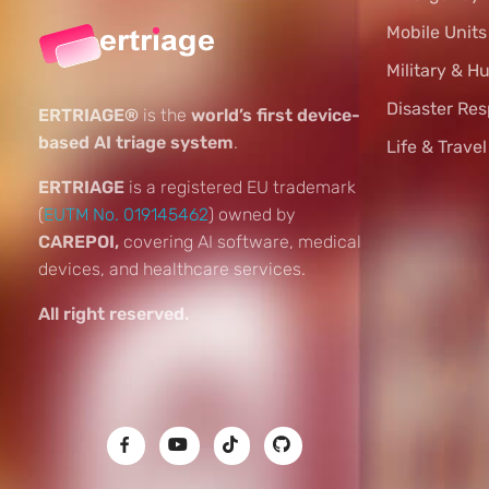
Mobile Unit
Military & H
Disaster Re
ERTRIAGE®
is the
world’s first device-
based AI triage system
.
Life & Trave
ERTRIAGE
is a registered EU trademark
(
EUTM No. 019145462
) owned by
CAREPOI,
covering AI software, medical
devices, and healthcare services.
All right reserved.