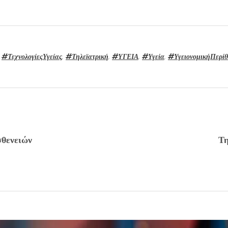
,
#ΤεχνολογίεςΥγείας
,
#Τηλεϊατρική
,
#ΥΓΕΙΑ
,
#Υγεία
,
#ΥγειονομικήΠερί
σθενειών
Τη