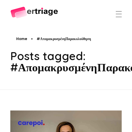
The world's first device-based AI triage system
The #1 AI Triage system for Emergency Rooms
Home
»
#ΑπομακρυσμένηΠαρακολούθηση
Posts tagged:
#ΑπομακρυσμένηΠαρακ